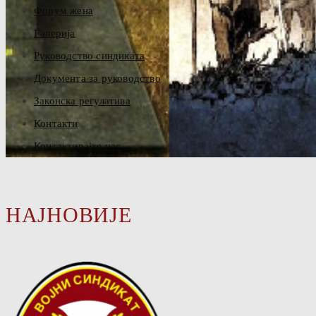
Форум жена
Галерија
Руководство синдиката
Документа за руководство
Законска регулатива
Контакти
Контактирајте нас
НАЈНОВИЈЕ