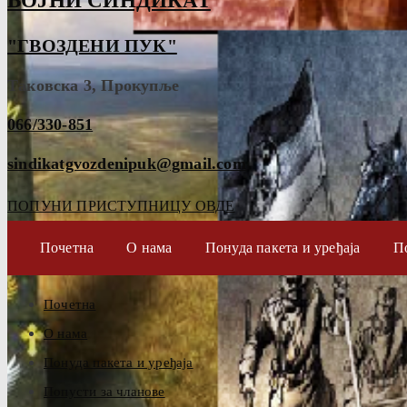
ВОЈНИ СИНДИКАТ
"ГВОЗДЕНИ ПУК"
Таковска 3, Прокупље
066/330-851
sindikatgvozdenipuk@gmail.com
ПОПУНИ ПРИСТУПНИЦУ ОВДЕ
Почетна
О нама
Понуда пакета и уређаја
П
Почетна
О нама
Понуда пакета и уређаја
Попусти за чланове