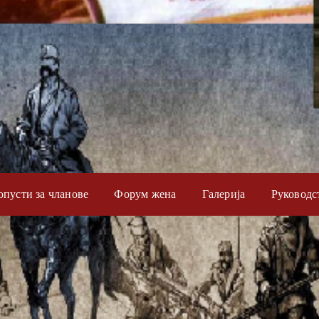
опусти за чланове
Форум жена
Галерија
Руководс