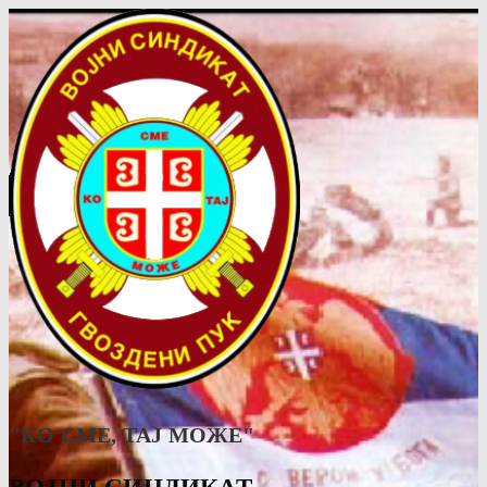
"КО СМЕ, ТАJ МОЖЕ"