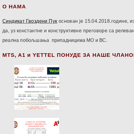
О НАМА
Синдикат Гвоздени Пук
основан је 15.04.2018.године,
да, уз константне и конструктивне преговоре са релев
реална побољшања припадницима МО и ВС.
МТS, A1 и YETTEL ПОНУДЕ ЗА НАШЕ ЧЛАН