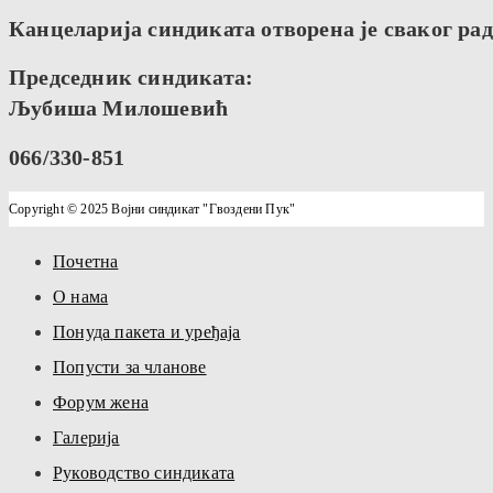
Канцеларија синдиката отворена је сваког радн
Председник синдиката:
Љубиша Милошевић
066/330-851
Copyright © 2025 Војни синдикат "Гвоздени Пук"
Почетна
О нама
Понуда пакета и уређаја
Попусти за чланове
Форум жена
Галерија
Руководство синдиката