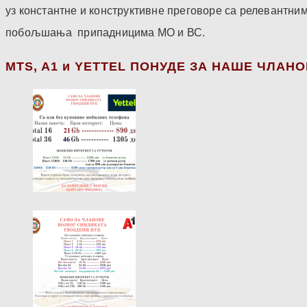
уз константне и конструктивне преговоре са релевантни
побољшања припадницима МО и ВС.
МТS, A1 и YETTEL ПОНУДЕ ЗА НАШЕ ЧЛАН