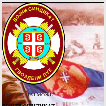
"КО СМЕ, ТАJ МОЖЕ"