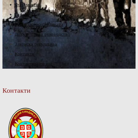
Форум жена
Галерија
Руководство синдиката
Документа за руководство
Законска регулатива
Контакти
Контактирајте нас
Контакти