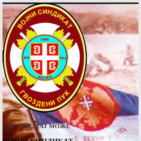
"КО СМЕ, ТАJ МОЖЕ"