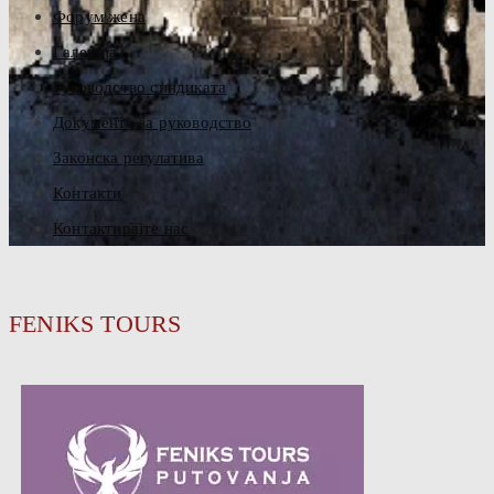
Форум жена
Галерија
Руководство синдиката
Документа за руководство
Законска регулатива
Контакти
Контактирајте нас
FENIKS TOURS