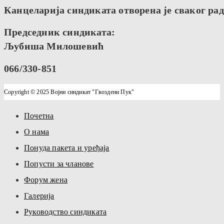
Канцеларија синдиката отворена је сваког радн
Председник синдиката:
Љубиша Милошевић
066/330-851
Copyright © 2025 Војни синдикат "Гвоздени Пук"
Почетна
О нама
Понуда пакета и уређаја
Попусти за чланове
Форум жена
Галерија
Руководство синдиката