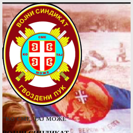
"КО СМЕ, ТАJ МОЖЕ"