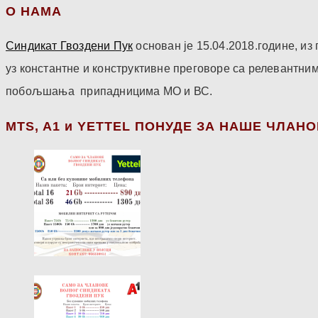
О НАМА
Синдикат Гвоздени Пук
основан је 15.04.2018.године, и
уз константне и конструктивне преговоре са релевантни
побољшања припадницима МО и ВС.
МТS, A1 и YETTEL ПОНУДЕ ЗА НАШЕ ЧЛАН