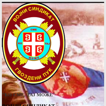
"КО СМЕ, ТАJ МОЖЕ"