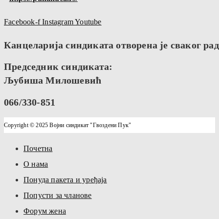
Facebook-f
Instagram
Youtube
Канцеларија синдиката отворена је сваког радн
Председник синдиката:
Љубиша Милошевић
066/330-851
Copyright © 2025 Војни синдикат "Гвоздени Пук"
Почетна
О нама
Понуда пакета и уређаја
Попусти за чланове
Форум жена