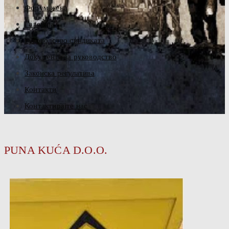
Форум жена
Галерија
Руководство синдиката
Документа за руководство
Законска регулатива
Контакти
Контактирајте нас
PUNA KUĆA D.O.O.