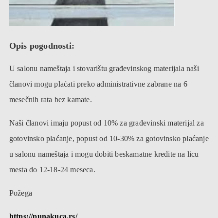
Opis pogodnosti:
U salonu nameštaja i stovarištu građevinskog materijala naši
članovi mogu plaćati preko administrativne zabrane na 6
mesečnih rata bez kamate.
Naši članovi imaju popust od 10% za građevinski materijal za
gotovinsko plaćanje, popust od 10-30% za gotovinsko plaćanje
u salonu nameštaja i mogu dobiti beskamatne kredite na licu
mesta do 12-18-24 meseca.
Požega
https://punakuca.rs/