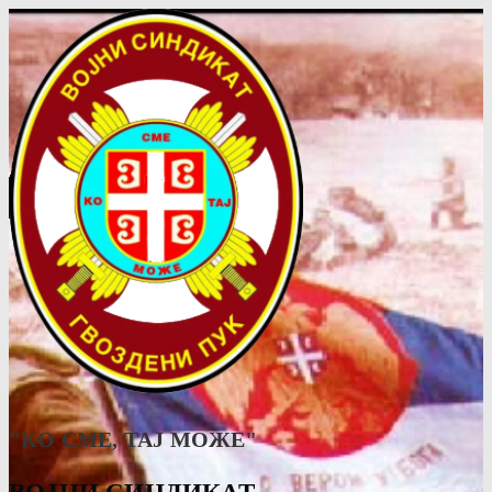
"КО СМЕ, ТАJ МОЖЕ"