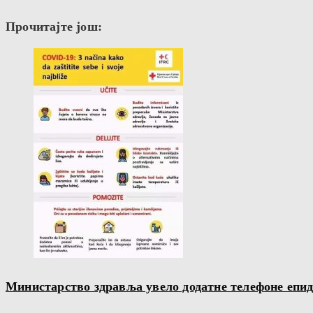
Прочитајте још:
Министарство здравља увело додатне телефоне епи