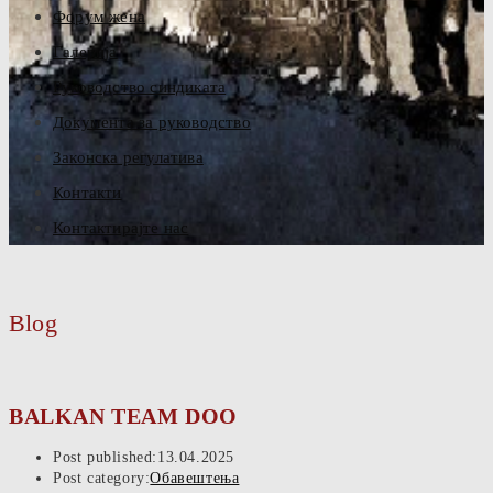
Форум жена
Галерија
Руководство синдиката
Документа за руководство
Законска регулатива
Контакти
Контактирајте нас
Blog
BALKAN TEAM DOO
Post published:
13.04.2025
Post category:
Обавештења