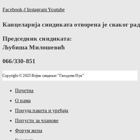
Facebook-f
Instagram
Youtube
Канцеларија синдиката отворена је сваког радн
Председник синдиката:
Љубиша Милошевић
066/330-851
Copyright © 2025 Војни синдикат "Гвоздени Пук"
Почетна
О нама
Понуда пакета и уређаја
Попусти за чланове
Форум жена