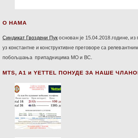
О НАМА
Синдикат Гвоздени Пук
основан је 15.04.2018.године, и
уз константне и конструктивне преговоре са релевантни
побољшања припадницима МО и ВС.
МТS, A1 и YETTEL ПОНУДЕ ЗА НАШЕ ЧЛАН