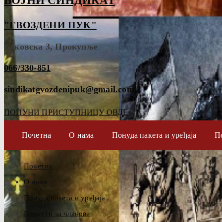
ВОЈНИ СИНДИКАТ
"ГВОЗДЕНИ ПУК"
Таковска 3, Прокупље
066/330-851
sindikatgvozdenipuk@gmail.com
ПОПУНИ ПРИСТУПНИЦУ ОВДЕ
Почетна
О нама
Понуда пакета и уређаја
П
Почетна
О нама
Понуда пакета и уређаја
Попусти за чланове