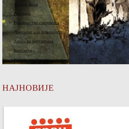
Форум жена
Галерија
Руководство синдиката
Документа за руководство
Законска регулатива
Контакти
Контактирајте нас
НАЈНОВИЈЕ