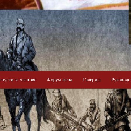
опусти за чланове
Форум жена
Галерија
Руководс