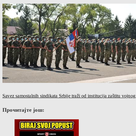
Savez samostalnih sindikata Srbije traži od institucija zaštitu vojnog
Прочитајте још: