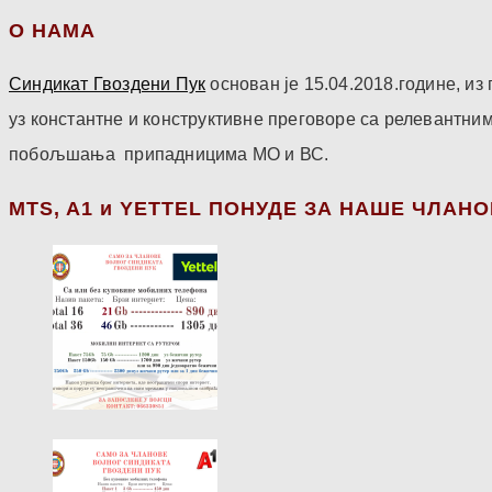
О НАМА
Синдикат Гвоздени Пук
основан је 15.04.2018.године, и
уз константне и конструктивне преговоре са релевантни
побољшања припадницима МО и ВС.
МТS, A1 и YETTEL ПОНУДЕ ЗА НАШЕ ЧЛАН