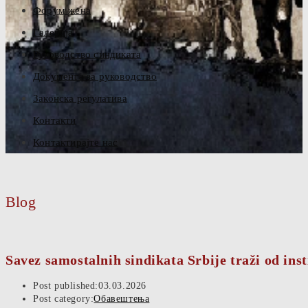
Форум жена
Галерија
Руководство синдиката
Документа за руководство
Законска регулатива
Контакти
Контактирајте нас
Blog
Savez samostalnih sindikata Srbije traži od inst
Post published:
03.03.2026
Post category:
Обавештења