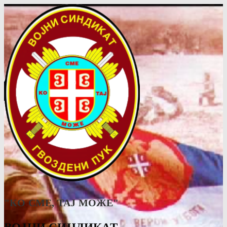
"КО СМЕ, ТАJ МОЖЕ"