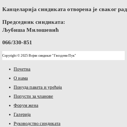
Канцеларија синдиката отворена је сваког радн
Председник синдиката:
Љубиша Милошевић
066/330-851
Copyright © 2025 Војни синдикат "Гвоздени Пук"
Почетна
О нама
Понуда пакета и уређаја
Попусти за чланове
Форум жена
Галерија
Руководство синдиката