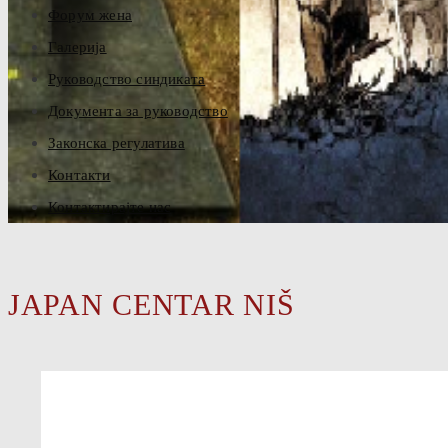
Форум жена
Галерија
Руководство синдиката
Документа за руководство
Законска регулатива
Контакти
Контактирајте нас
JAPAN CENTAR NIŠ