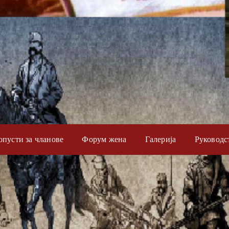
опусти за чланове
Форум жена
Галерија
Руководс