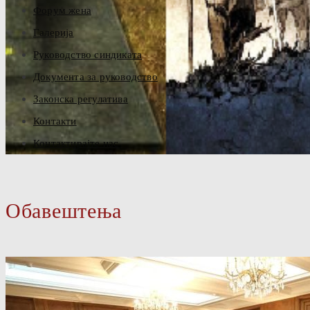
Форум жена
Галерија
Руководство синдиката
Документа за руководство
Законска регулатива
Контакти
Контактирајте нас
Обавештења