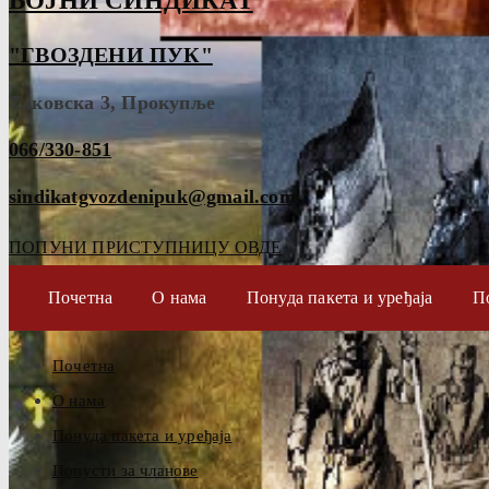
ВОЈНИ СИНДИКАТ
"ГВОЗДЕНИ ПУК"
Таковска 3, Прокупље
066/330-851
sindikatgvozdenipuk@gmail.com
ПОПУНИ ПРИСТУПНИЦУ ОВДЕ
Почетна
О нама
Понуда пакета и уређаја
П
Почетна
О нама
Понуда пакета и уређаја
Попусти за чланове