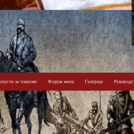
опусти за чланове
Форум жена
Галерија
Руководс