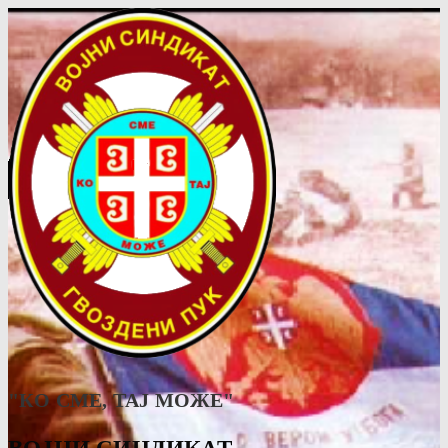
"КО СМЕ, ТАJ МОЖЕ"