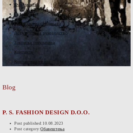
Форум жена
Галерија
Руководство синдиката
Документа за руководство
Законска регулатива
Контакти
Контактирајте нас
Blog
P. S. FASHION DESIGN D.O.O.
Post published:
10.08.2023
Post category:
Обавештења