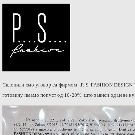
Склопили смо уговор са фирмом „P. S. FASHION DESIGN“ и
готовину имамо попуст од 10-20%, што зависи од цене ку