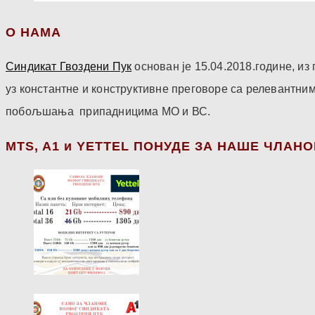
О НАМА
Синдикат Гвоздени Пук
основан је 15.04.2018.године, и
уз константне и конструктивне преговоре са релевантни
побољшања припадницима МО и ВС.
МТS, A1 и YETTEL ПОНУДЕ ЗА НАШЕ ЧЛАН