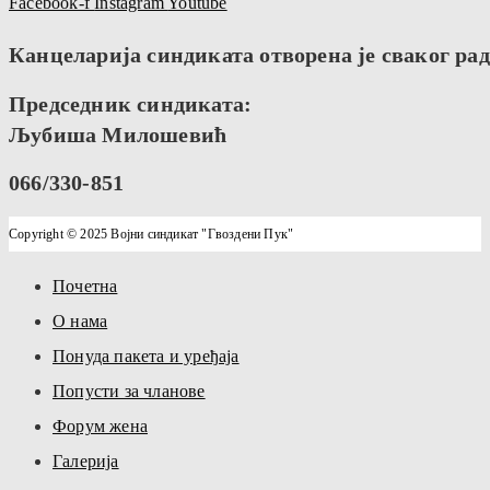
Facebook-f
Instagram
Youtube
Канцеларија синдиката отворена је сваког радн
Председник синдиката:
Љубиша Милошевић
066/330-851
Copyright © 2025 Војни синдикат "Гвоздени Пук"
Почетна
О нама
Понуда пакета и уређаја
Попусти за чланове
Форум жена
Галерија