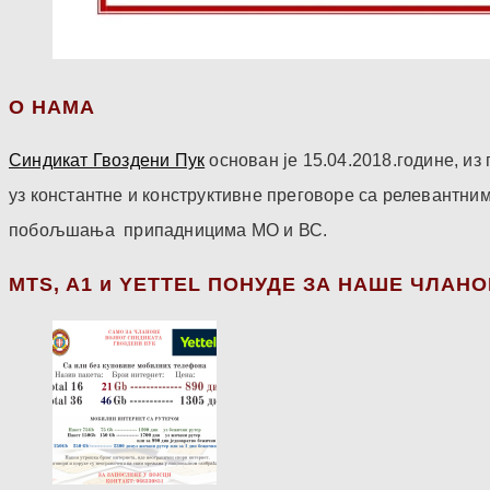
О НАМА
Синдикат Гвоздени Пук
основан је 15.04.2018.године, и
уз константне и конструктивне преговоре са релевантни
побољшања припадницима МО и ВС.
МТS, A1 и YETTEL ПОНУДЕ ЗА НАШЕ ЧЛАН