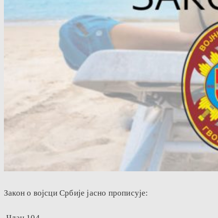
Закон о војсци Србије јасно прописује:
„Члан 104.