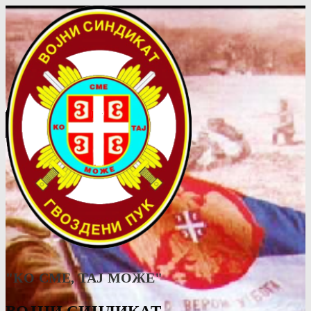
"КО СМЕ, ТАJ МОЖЕ"