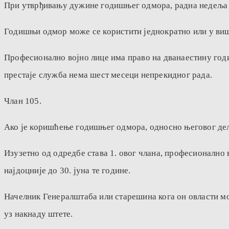
При утврђивању дужине годишњег одмора, радна недеља р
Годишњи одмор може се користити једнократно или у виш
Професионално војно лице има право на дванаестину годиш
престаје служба нема шест месеци непрекидног рада.
Члан 105.
Ако је коришћење годишњег одмора, односно његовог дела
Изузетно од одредбе става 1. овог члана, професионално 
најдоцније до 30. јуна те године.
Начелник Генералштаба или старешина кога он овласти м
уз накнаду штете.