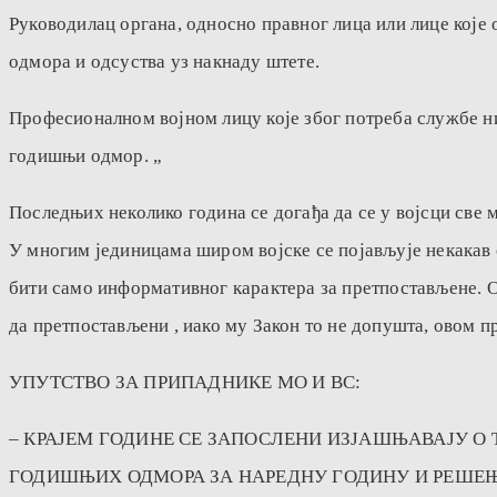
Руководилац органа, односно правног лица или лице кој
одмора и одсуства уз накнаду штете.
Професионалном војном лицу које због потреба службе н
годишњи одмор. „
Последњих неколико година се догађа да се у војсци све
У многим јединицама широм војске се појављује некакав
бити само информативног карактера за претпостављене. Ов
да претпостављени , иако му Закон то не допушта, овом п
УПУТСТВО ЗА ПРИПАДНИКЕ МО И ВС:
– КРАЈЕМ ГОДИНЕ СЕ ЗАПОСЛЕНИ ИЗЈАШЊАВАЈУ 
ГОДИШЊИХ ОДМОРА ЗА НАРЕДНУ ГОДИНУ И РЕШЕЊ