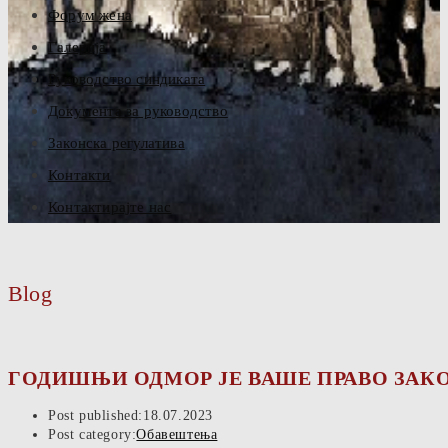
Форум жена
Галерија
Руководство синдиката
Документа за руководство
Законска регулатива
Контакти
Контактирајте нас
Blog
ГОДИШЊИ ОДМОР ЈЕ ВАШЕ ПРАВО ЗАК
Post published:
18.07.2023
Post category:
Обавештења