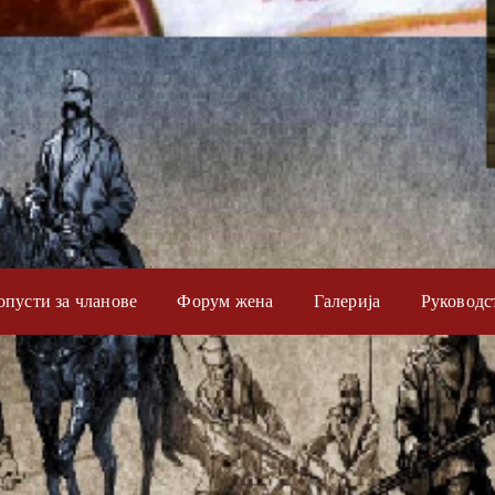
опусти за чланове
Форум жена
Галерија
Руководс