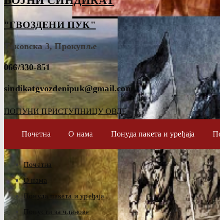
ВОЈНИ СИНДИКАТ
"ГВОЗДЕНИ ПУК"
Таковска 3, Прокупље
066/330-851
sindikatgvozdenipuk@gmail.com
ПОПУНИ ПРИСТУПНИЦУ ОВДЕ
Почетна
О нама
Понуда пакета и уређаја
П
Почетна
О нама
Понуда пакета и уређаја
Попусти за чланове