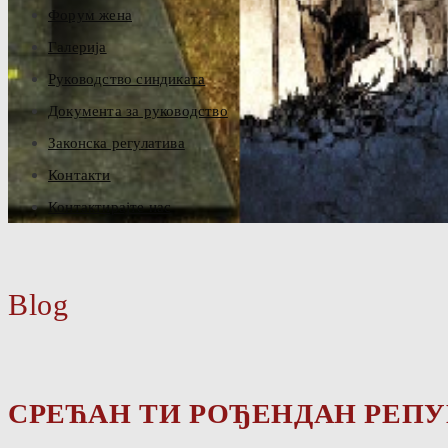
Форум жена
Галерија
Руководство синдиката
Документа за руководство
Законска регулатива
Контакти
Контактирајте нас
Blog
СРЕЋАН ТИ РОЂЕНДАН РЕПУ