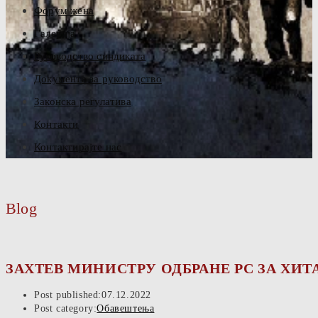
Форум жена
Галерија
Руководство синдиката
Документа за руководство
Законска регулатива
Контакти
Контактирајте нас
Blog
ЗАХТЕВ МИНИСТРУ ОДБРАНЕ РС ЗА Х
Post published:
07.12.2022
Post category:
Обавештења