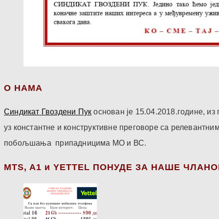
О НАМА
Синдикат Гвоздени Пук
основан је 15.04.2018.године, и
уз константне и конструктивне преговоре са релевантни
побољшања припадницима МО и ВС.
МТS, A1 и YETTEL ПОНУДЕ ЗА НАШЕ ЧЛАН