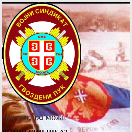
"КО СМЕ, ТАJ МОЖЕ"