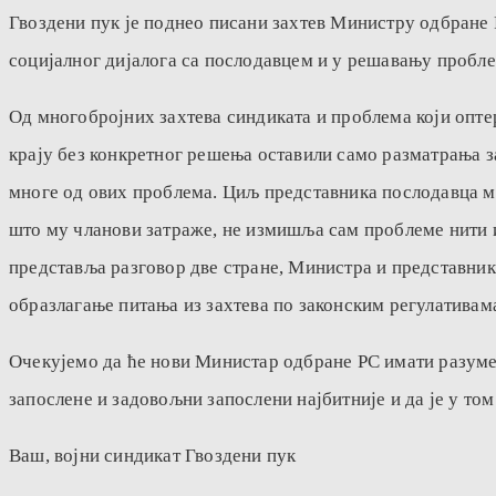
Гвоздени пук је поднео писани захтев Министру одбране 
социјалног дијалога са послодавцем и у решавању пробле
Од многобројних захтева синдиката и проблема који оптер
крају без конкретног решења оставили само разматрања з
многе од ових проблема. Циљ представника послодавца мо
што му чланови затраже, не измишља сам проблеме нити им
представља разговор две стране, Министра и представни
образлагање питања из захтева по законским регулативама
Очекујемо да ће нови Министар одбране РС имати разумева
запослене и задовољни запослени најбитније и да је у том
Ваш, војни синдикат Гвоздени пук