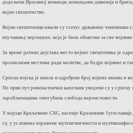
додељени Врховној команди, командама дивизија и бригад
војно свештенство.
Војни свештеници имали су статус државних чиновника 
изучавању веронауке, која је била обавезна за све војник
За време ратних дејстава место војног свештеника је одр
прописаним местима ради молитве, да бодре војнике и так
Српска војска je имала и одређени број војних имама и в
По први пут римокатоички капелани уведени су у српску 
заробљеницима омогућила слобода вероисповести.
У војсци Краљевине СХС, касније Краљевине Југославије, 
су, у условима изражене мултиетничности и мултиконфеси