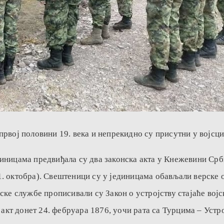
рвој половини 19. века и непрекидно су присутни у војсци 
ницама предвиђaла су два законска акта у Кнежевини Србиј
д 31. октобра). Свештеници су у јединицама обављали верск
ке службе прописивали су Закон о устројству стајаће војск
 акт донет 24. фебруара 1876, уочи рата са Турцима – Устр