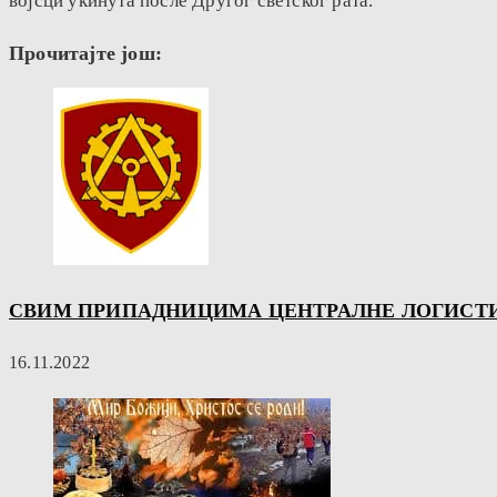
војсци укинута после Другог светског рата.
Прочитајте још:
СВИМ ПРИПАДНИЦИМА ЦЕНТРАЛНЕ ЛОГИСТИЧ
16.11.2022