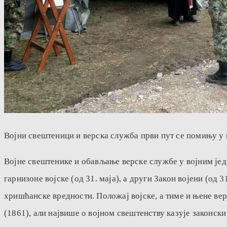
Војни свештеници и верска служба први пут се помињу у п
Војне свештенике и обављање верске службе у војним једи
гарнизоне војске (од 31. маја), а други Закон војени (о
хришћанске вредности. Положај војске, а тиме и њене верс
(1861), али највише о војном свештенству казује законски