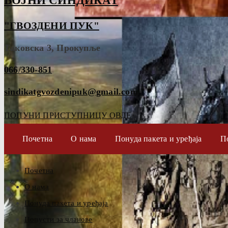
ВОЈНИ СИНДИКАТ
"ГВОЗДЕНИ ПУК"
Таковска 3, Прокупље
066/330-851
sindikatgvozdenipuk@gmail.com
ПОПУНИ ПРИСТУПНИЦУ ОВДЕ
Почетна
О нама
Понуда пакета и уређаја
П
Почетна
О нама
Понуда пакета и уређаја
Попусти за чланове