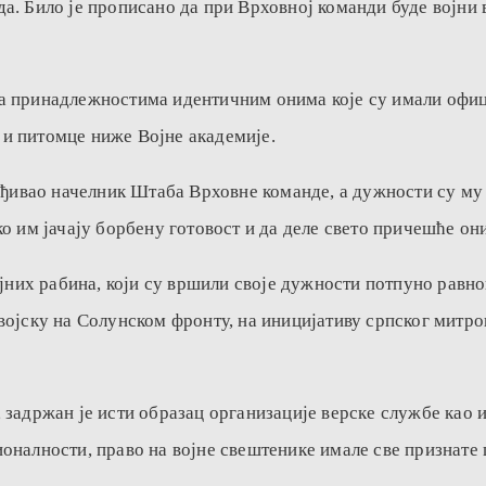
а. Било је прописано да при Врховној команди буде војни 
са принадлежностима идентичним онима које су имали офи
е и питомце ниже Војне академије.
еђивао начелник Штаба Врховне команде, а дужности су му 
о им јачају борбену готовост и да деле свето причешће они
ојних рабина, који су вршили своје дужности потпуно равн
војску на Солунском фронту, на иницијативу српског митро
задржан је исти образац организације верске службе као и 
оналности, право на војне свештенике имале све признате 