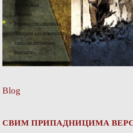
Форум жена
Галерија
Руководство синдиката
Документа за руководство
Законска регулатива
Контакти
Контактирајте нас
Blog
СВИМ ПРИПАДНИЦИМА ВЕРС