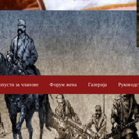
опусти за чланове
Форум жена
Галерија
Руководс