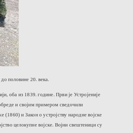
до половине 20. века.
и, оба из 1839. године. Први је Устројеније
е обреде и својим примером сведочили
е (1860) и Закон о устројству народне војске
ојство целокупне војске. Војни свештеници су