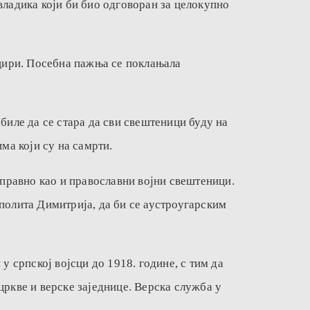
владика који би био одговоран за целокупно
цири. Посебна пажња се поклањала
биле да се стара да сви свештеници буду на
ма који су на самрти.
оправно као и православни војни свештеници.
полита Димитрија, да би се аустроугарским
у српској војсци до 1918. године, с тим да
цркве и верске заједнице. Верска служба у