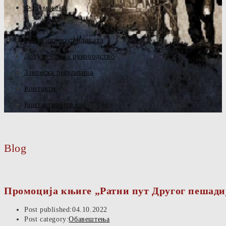
Форум жена
Галерија
Руководство синдиката
Документа за руководство
Законска регулатива
Контакти
Контактирајте нас
Blog
Промоција књиге „Ратни пут Другог пешади
Post published:
04.10.2022
Post category:
Обавештења