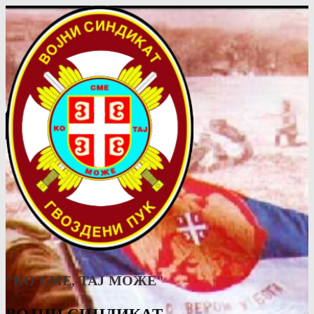
"КО СМЕ, ТАJ МОЖЕ"