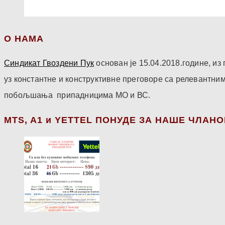
О НАМА
Синдикат Гвоздени Пук
основан је 15.04.2018.године, и
уз константне и конструктивне преговоре са релевантни
побољшања припадницима МО и ВС.
МТS, A1 и YETTEL ПОНУДЕ ЗА НАШЕ ЧЛАН