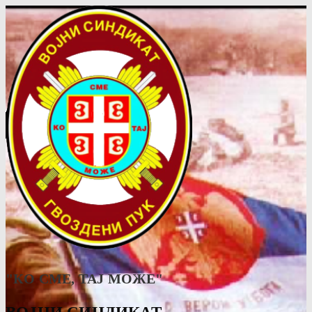
"КО СМЕ, ТАJ МОЖЕ"