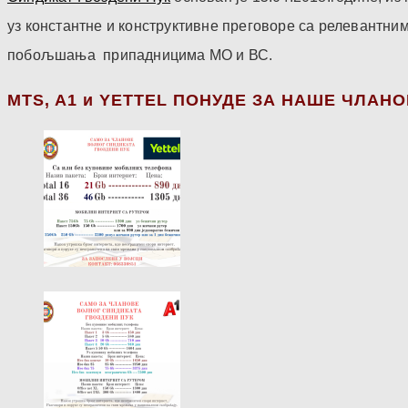
уз константне и конструктивне преговоре са релевантни
побољшања припадницима МО и ВС.
МТS, A1 и YETTEL ПОНУДЕ ЗА НАШЕ ЧЛАН