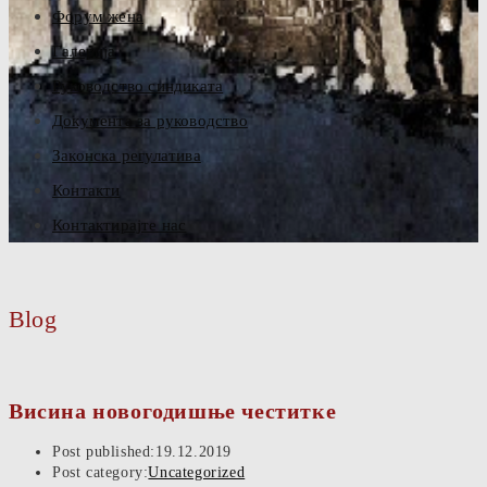
Форум жена
Галерија
Руководство синдиката
Документа за руководство
Законска регулатива
Контакти
Контактирајте нас
Blog
Висина новогодишње честитке
Post published:
19.12.2019
Post category:
Uncategorized