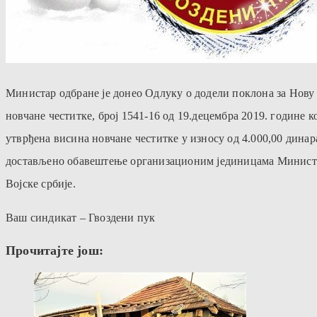
Министар одбране је донео Одлуку о додели поклона за Нову
новчане честитке, број 1541-16 од 19.децембра 2019. године ко
утврђена висина новчане честитке у износу од 4.000,00 динара
достављено обавештење организационим јединицама Министа
Војске србије.
Ваш синдикат – Гвоздени пук
Прочитајте још: