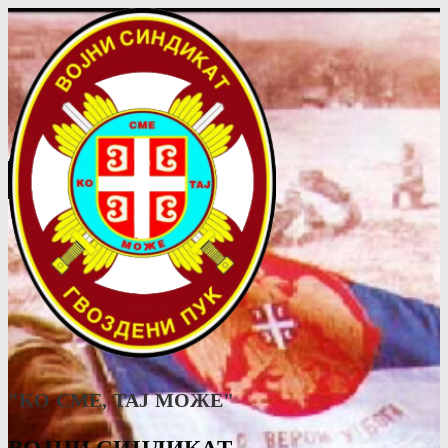
"КО СМЕ, ТАJ МОЖЕ"