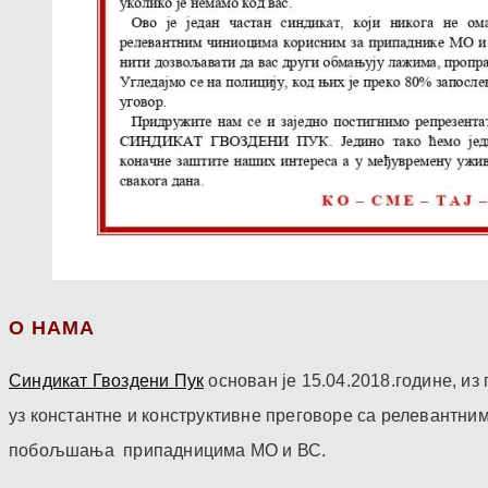
О НАМА
Синдикат Гвоздени Пук
основан је 15.04.2018.године, и
уз константне и конструктивне преговоре са релевантни
побољшања припадницима МО и ВС.