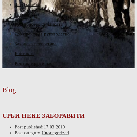
Форум жена
Галерија
Руководство синдиката
Документа за руководство
Законска регулатива
Контакти
Контактирајте нас
Blog
СРБИ НЕЋЕ ЗАБОРАВИТИ
Post published:
17.03.2019
Post category:
Uncategorized