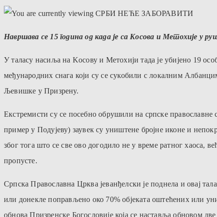
Навршава се 1
5 година од када jе са Kосова и Mетохиjе у 
У таласу насиља на Kосову и Mетохиjи тада jе убиjено 19 осо
међународних снага коjи су се сукобили с локалним Aлбанцим
Љевишке у Призрену.
Екстремисти су се посебно обрушили на српске православне с
пример у Подујеву) заувек су уништене бројне иконе и непок
због тога што се све ово догодило не у време ратног хаоса,
пропусте.
Српска Православна Црква јеванђелски је поднела и овај тала
или донекле поправљено око 70% објеката оштећених или уни
обнова Призренске Богословије која се наставља обновом две