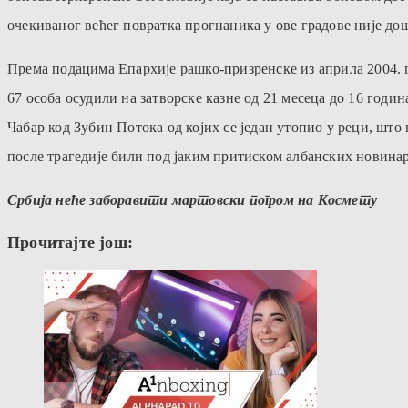
очекиваног већег повратка прогнаника у ове градове није до
Према подацима Eпархиjе рашко-призренске из априла 2004. 
67 особа осудили на затворске казне од 21 месеца до 16 годи
Чабар код Зубин Потока од коjих се jедан утопио у реци, шт
после трагедиjе били под jаким притиском албанских новинар
Србија неће заборавити мартовски погром на Космету
Прочитајте још: