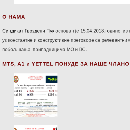
О НАМА
Синдикат Гвоздени Пук
основан је 15.04.2018.године, и
уз константне и конструктивне преговоре са релевантни
побољшања припадницима МО и ВС.
МТS, A1 и YETTEL ПОНУДЕ ЗА НАШЕ ЧЛАН