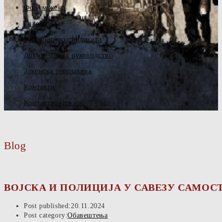
Форум жена
Галерија
Руководство синдиката
Документа за руководство
Законска регулатива
Контакти
Контактирајте нас
Blog
ВОЈСКА И ПОЛИЦИЈА У САВЕЗУ САМОС
Post published:
20.11.2024
Post category:
Обавештења