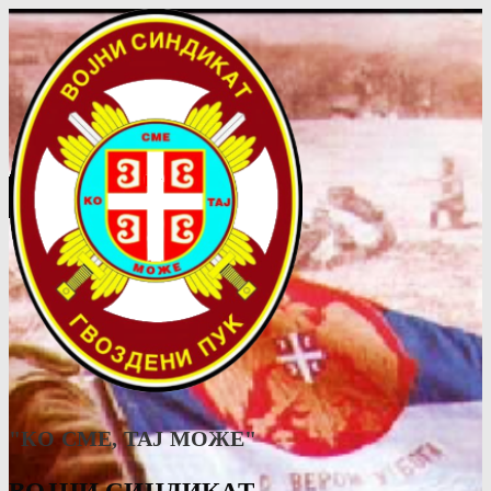
"КО СМЕ, ТАJ МОЖЕ"