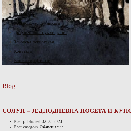
Форум жена
Галерија
Руководство синдиката
Документа за руководство
Законска регулатива
Контакти
Контактирајте нас
Blog
СОЛУН – ЈЕДНОДНЕВНА ПОСЕТА И КУПОВИ
Post published:
02.02.2023
Post category:
Обавештења