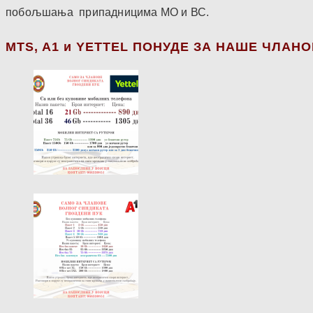
побољшања припадницима МО и ВС.
МТS, A1 и YETTEL ПОНУДЕ ЗА НАШЕ ЧЛАН