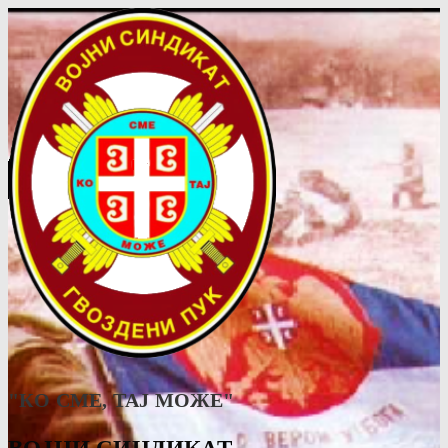
"КО СМЕ, ТАJ МОЖЕ"