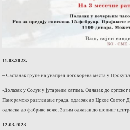
11.03.2023.
– Састанак групе на унапред договорена места у Прокуп
-Долазак у Солун у јутарњим сатима. Одлазак до српског
Панорамско разгледање града, одлазак до Цркве Светог Ди
одласка до фабрике коже. Затим одлазак до шопинг центр
12.03.2023