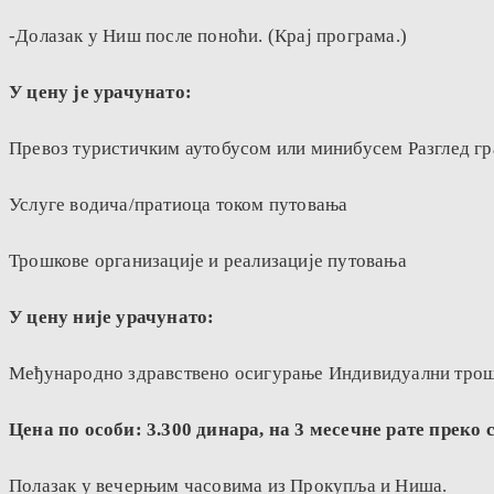
-Долазак у Ниш после поноћи. (Крај програма.)
У цену је урачунато:
Превоз туристичким аутобусом или минибусем Разглед гр
Услуге водича/пратиоца током путовања
Трошкове организације и реализације путовања
У цену није урачунато:
Међународно здравствено осигурање Индивидуални трош
Цена по особи: 3.300 динара, на 3 месечне рате преко 
Полазак у вечерњим часовима из Прокупља и Ниша.