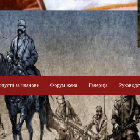
опусти за чланове
Форум жена
Галерија
Руководс