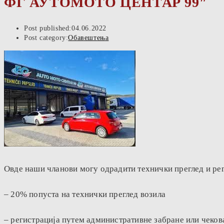
ФГ АУТОМОТО ЦЕНТАР 99″
Post published:
04.06.2022
Post category:
Обавештења
Овде наши чланови могу одрадити технички преглед и ре
– 20% попуста на технички преглед возила
– регистрација путем административне забране или чекова