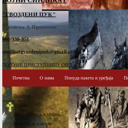
ВОЈНИ СИНДИКАТ
"ГВОЗДЕНИ ПУК"
Таковска 3, Прокупље
066/330-851
sindikatgvozdenipuk@gmail.com
ПОПУНИ ПРИСТУПНИЦУ ОВДЕ
Почетна
О нама
Понуда пакета и уређаја
П
Почетна
О нама
Понуда пакета и уређаја
Попусти за чланове