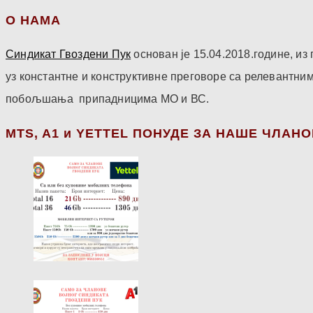
О НАМА
Синдикат Гвоздени Пук
основан је 15.04.2018.године, и
уз константне и конструктивне преговоре са релевантни
побољшања припадницима МО и ВС.
МТS, A1 и YETTEL ПОНУДЕ ЗА НАШЕ ЧЛАН