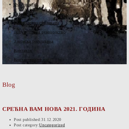
Форум жена
Галерија
Руководство синдиката
Документа за руководство
Законска регулатива
Контакти
Контактирајте нас
Blog
СРЕЋНА ВАМ НОВА 2021. ГОДИНА
Post published:
31.12.2020
Post category:
Uncategorized