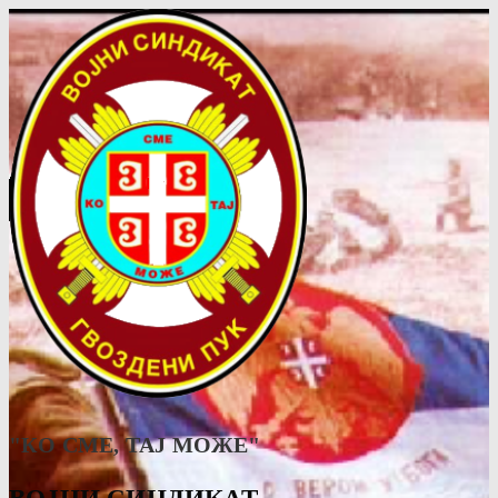
"КО СМЕ, ТАJ МОЖЕ"