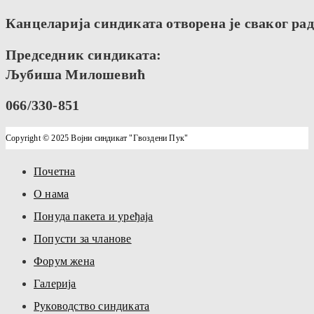
Канцеларија синдиката отворена је сваког радн
Председник синдиката:
Љубиша Милошевић
066/330-851
Copyright © 2025 Војни синдикат "Гвоздени Пук"
Почетна
О нама
Понуда пакета и уређаја
Попусти за чланове
Форум жена
Галерија
Руководство синдиката