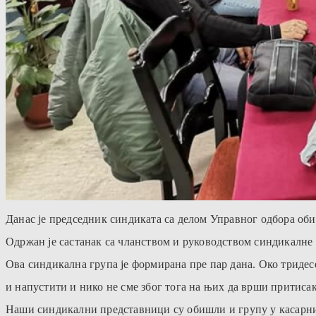
Данас је председник синдиката са делом Управног одбора об
Одржан је састанак са чланством и руководством синдикалне 
Ова синдикална група је формирана пре пар дана. Око тридес
и напустити и нико не сме због тога на њих да врши притисак 
Наши синдикални представници су обишли и групу у касарни „