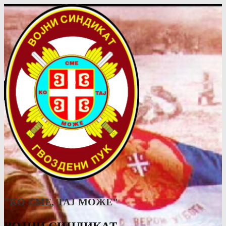
"КО СМЕ, ТАJ МОЖЕ"