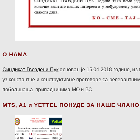
О НАМА
Синдикат Гвоздени Пук
основан је 15.04.2018.године, и
уз константне и конструктивне преговоре са релевантни
побољшања припадницима МО и ВС.
МТS, A1 и YETTEL ПОНУДЕ ЗА НАШЕ ЧЛАН