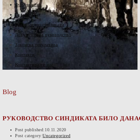
Форум жена
Галерија
Руководство синдиката
Документа за руководство
Законска регулатива
Контакти
Контактирајте нас
Blog
РУКОВОДСТВО СИНДИКАТА БИЛО ДАНА
Post published:
10.11.2020
Post category:
Uncategorized