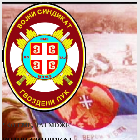
"КО СМЕ, ТАJ МОЖЕ"