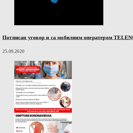
Потписан уговор и са мобилним оператером TELE
25.09.2020