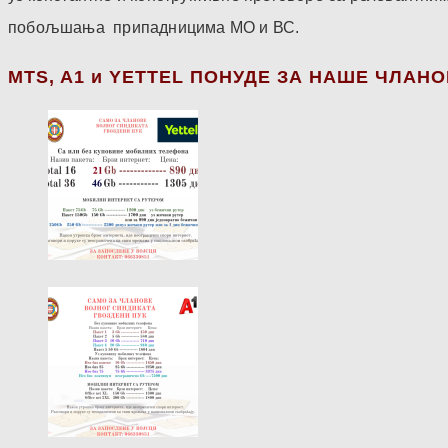
побољшања припадницима МО и ВС.
МТS, A1 и YETTEL ПОНУДЕ ЗА НАШЕ ЧЛАН