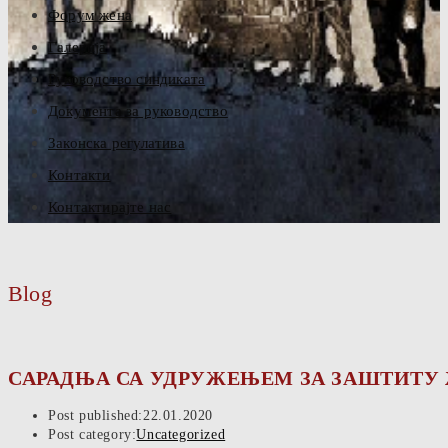
Форум жена
Галерија
Руководство синдиката
Документа за руководство
Законска регулатива
Контакти
Контактирајте нас
Blog
САРАДЊА СА УДРУЖЕЊЕМ ЗА ЗАШТИТУ 
Post published:
22.01.2020
Post category:
Uncategorized