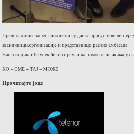
Представници нашег синдиката су данас присуствовали церем
званичници,организације и представници разних амбасада.
Наш синдикат ће увек бити спреман да помогне нејакима у с
КО – СМЕ – ТАЈ – МОЖЕ
Прочитајте још: