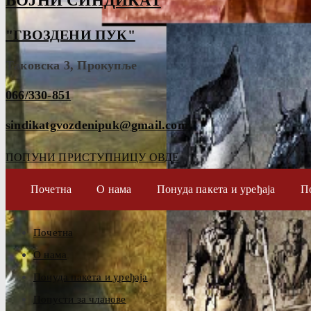
ВОЈНИ СИНДИКАТ
"ГВОЗДЕНИ ПУК"
Таковска 3, Прокупље
066/330-851
sindikatgvozdenipuk@gmail.com
ПОПУНИ ПРИСТУПНИЦУ ОВДЕ
Почетна
О нама
Понуда пакета и уређаја
П
Почетна
О нама
Понуда пакета и уређаја
Попусти за чланове