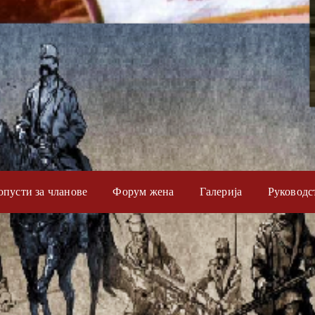
опусти за чланове
Форум жена
Галерија
Руководс