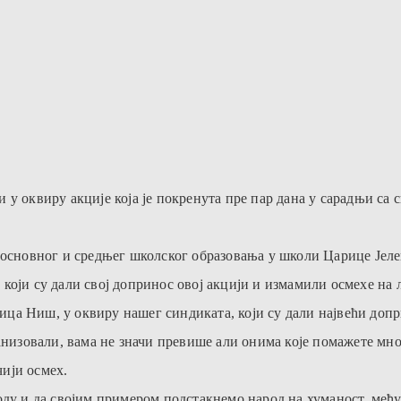
 у оквиру акције која је покренута пре пар дана у сарадњи с
, основног и средњег школског образовања у школи Царице Јел
оји су дали свој допринос овој акцији и измамили осмехе на л
ца Ниш, у оквиру нашег синдиката, који су дали највећи допр
анизовали, вама не значи превише али онима које помажете мног
чији осмех.
оду и да својим примером подстакнемо народ на хуманост, међу