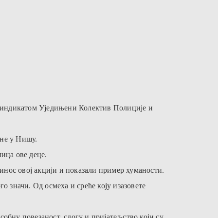
а синдикатом Уједињени Колектив Полиције и
ене у Нишу.
ица ове деце.
инос овој акцији и показали пример хуманости.
о значи. Од осмеха и среће коју изазовете
собну повезаност, слогу и пријатељство који су