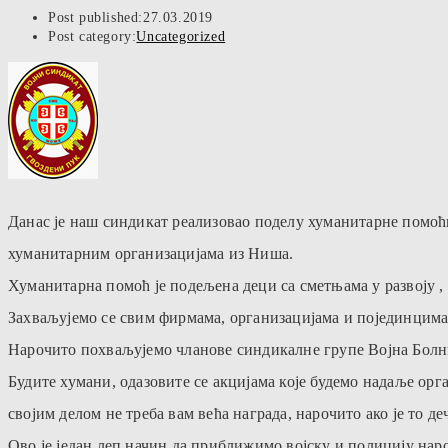
Post published:
27.03.2019
Post category:
Uncategorized
Данас је наш синдикат реализовао поделу хуманитарне помоћи
хуманитарним организацијaма из Ниша.
Хуманитарна помоћ је подељена деци са сметњама у развоју 
Захваљујемо се свим фирмама, организацијама и појединцима к
Нарочито похваљујемо чланове синдикалне групе Војна Болни
Будите хумани, одазовите се акцијама које будемо надаље орг
својим делом не треба вам већа награда, нарочито ако је то де
Ово је један леп начин да приближимо војску и полицију нар