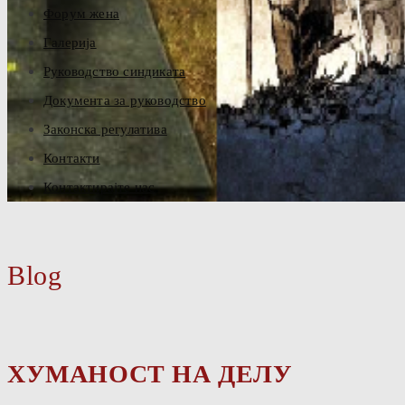
Форум жена
Галерија
Руководство синдиката
Документа за руководство
Законска регулатива
Контакти
Контактирајте нас
Blog
ХУМАНОСТ НА ДЕЛУ