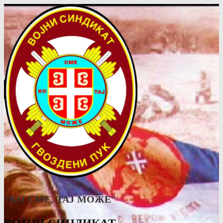
"КО СМЕ, ТАJ МОЖЕ"