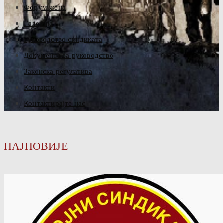
Форум жена
Галерија
Руководство синдиката
Документа за руководство
Законска регулатива
Контакти
Контактирајте нас
НАЈНОВИЈЕ