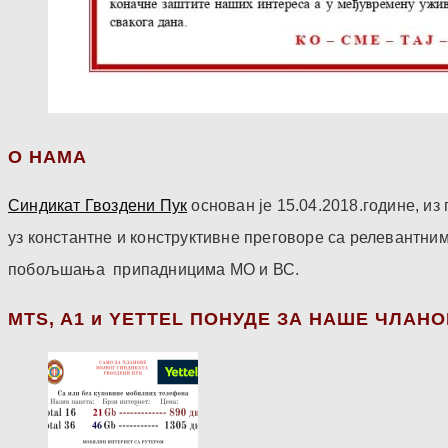
О НАМА
Синдикат Гвоздени Пук
основан је 15.04.2018.године, и
уз константне и конструктивне преговоре са релевантни
побољшања припадницима МО и ВС.
МТS, A1 и YETTEL ПОНУДЕ ЗА НАШЕ ЧЛАН