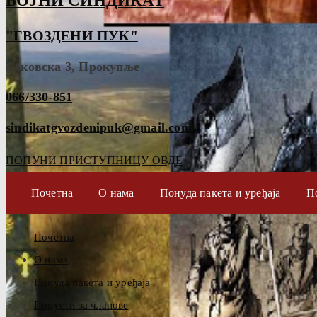
ВОЈНИ СИНДИКАТ
"ГВОЗДЕНИ ПУК"
Таковска 3, Прокупље
066/330-851
sindikatgvozdenipuk@gmail.com
ПОПУНИ ПРИСТУПНИЦУ ОВДЕ
Почетна
О нама
Понуда пакета и уређаја
П
Почетна
О нама
Понуда пакета и уређаја
Попусти за чланове