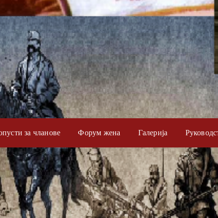
опусти за чланове
Форум жена
Галерија
Руководс