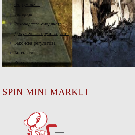
Форум жена
Галерија
Руководство синдиката
Документа за руководство
Законска регулатива
Контакти
Контактирајте нас
SPIN MINI MARKET