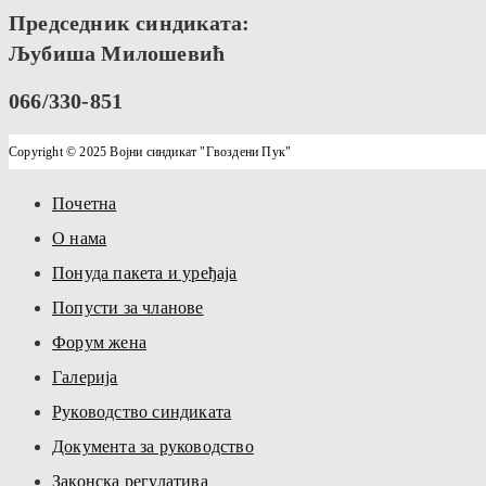
Председник синдиката:
Љубиша Милошевић
066/330-851
Copyright © 2025 Војни синдикат "Гвоздени Пук"
Почетна
О нама
Понуда пакета и уређаја
Попусти за чланове
Форум жена
Галерија
Руководство синдиката
Документа за руководство
Законска регулатива