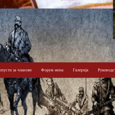
опусти за чланове
Форум жена
Галерија
Руководс