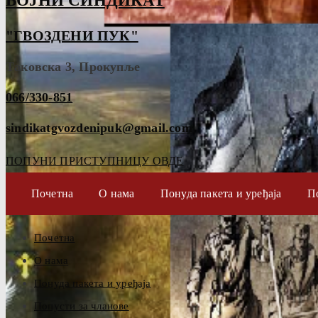
ВОЈНИ СИНДИКАТ
"ГВОЗДЕНИ ПУК"
Таковска 3, Прокупље
066/330-851
sindikatgvozdenipuk@gmail.com
ПОПУНИ ПРИСТУПНИЦУ ОВДЕ
Почетна
О нама
Понуда пакета и уређаја
П
Почетна
О нама
Понуда пакета и уређаја
Попусти за чланове