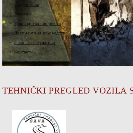
Форум жена
Галерија
Руководство синдиката
Документа за руководство
Законска регулатива
Контакти
Контактирајте нас
TEHNIČKI PREGLED VOZILA 