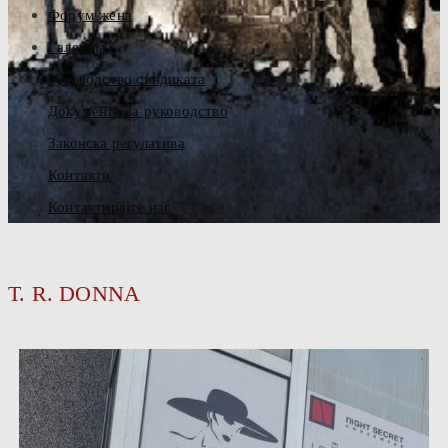
Форум жена
Галерија
Руководство синдиката
Документа за руководство
Законска регулатива
Контакти
Контактирајте нас
T. R. DONNA