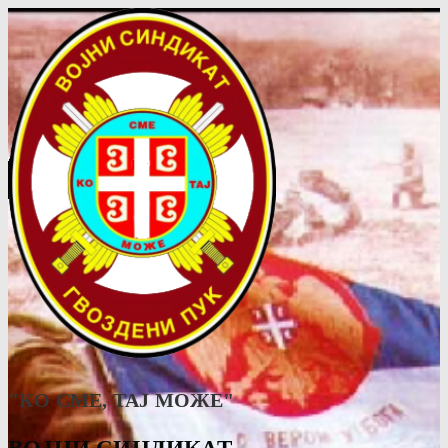
"КО СМЕ, ТАJ МОЖЕ"