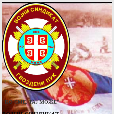
"КО СМЕ, ТАJ МОЖЕ"