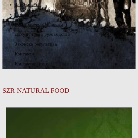
Форум жена
Галерија
Руководство синдиката
Документа за руководство
Законска регулатива
Контакти
Контактирајте нас
SZR NATURAL FOOD