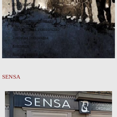
Форум жена
Галерија
Руководство синдиката
Документа за руководство
Законска регулатива
Контакти
Контактирајте нас
SENSA