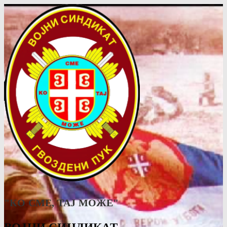
"КО СМЕ, ТАJ МОЖЕ"