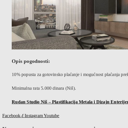
Opis pogodnosti:
10% popusta za gotovinsko plaćanje i mogućnost plaćanja prek
Minimalna rata 5.000 dinara (Niš).
Rudan Studio Niš – Plastifikacija Metala i Dizajn Enterije
Facebook-f
Instagram
Youtube