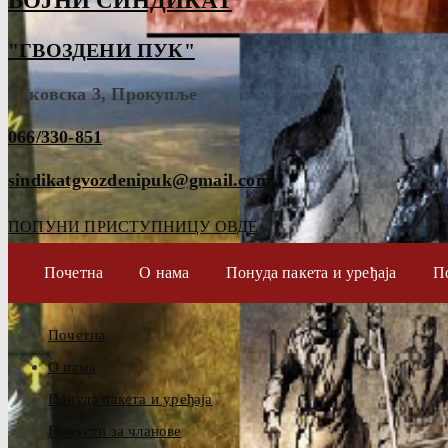
ВОЈНИ СИНДИКАТ
"ГВОЗДЕНИ ПУК"
Таковска 3, Прокупље
066/330-851
sindikatgvozdenipuk@gmail.com
ПОПУНИ ПРИСТУПНИЦУ ОВДЕ
Почетна
О нама
Понуда пакета и уређаја
П
Почетна
О нама
Понуда пакета и уређаја
Попусти за чланове