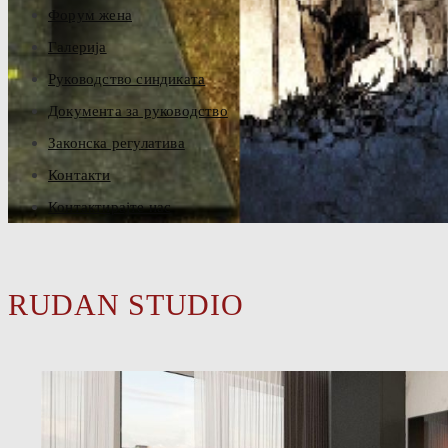
Форум жена
Галерија
Руководство синдиката
Документа за руководство
Законска регулатива
Контакти
Контактирајте нас
RUDAN STUDIO