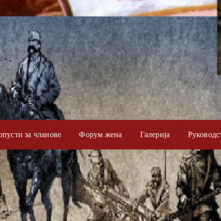
опусти за чланове
Форум жена
Галерија
Руководс