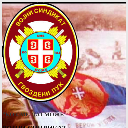
"КО СМЕ, ТАJ МОЖЕ"