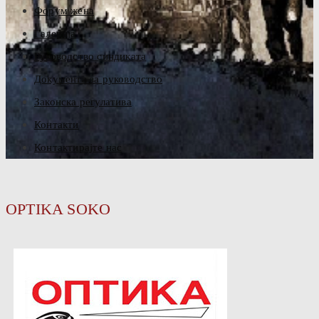
Форум жена
Галерија
Руководство синдиката
Документа за руководство
Законска регулатива
Контакти
Контактирајте нас
OPTIKA SOKO