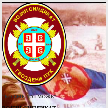
"КО СМЕ, ТАJ МОЖЕ"