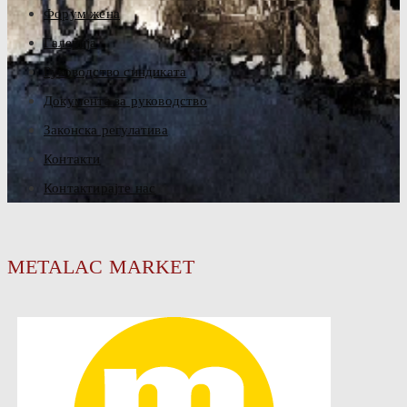
Форум жена
Галерија
Руководство синдиката
Документа за руководство
Законска регулатива
Контакти
Контактирајте нас
METALAC MARKET