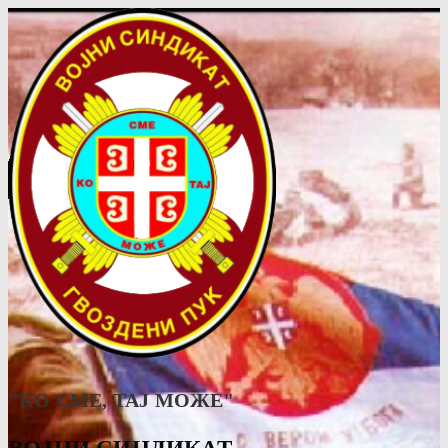
"КО СМЕ, ТАJ МОЖЕ"