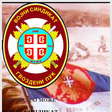
"КО СМЕ, ТАJ МОЖЕ"