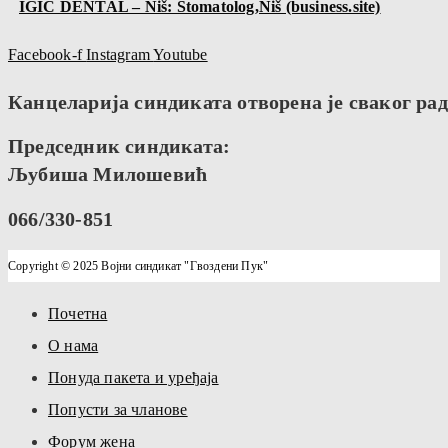
IGIĆ DENTAL – Niš: Stomatolog,Niš (business.site)
Facebook-f
Instagram
Youtube
Канцеларија синдиката отворена је сваког радн
Председник синдиката:
Љубиша Милошевић
066/330-851
Copyright © 2025 Војни синдикат "Гвоздени Пук"
Почетна
О нама
Понуда пакета и уређаја
Попусти за чланове
Форум жена