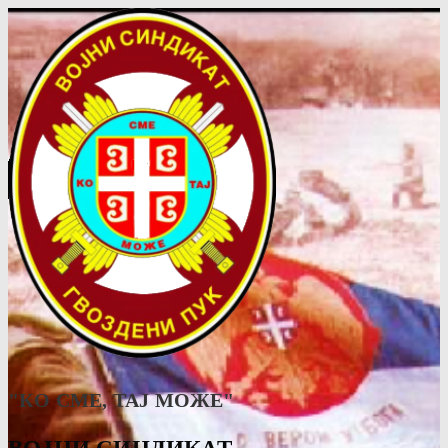
"КО СМЕ, ТАJ МОЖЕ"