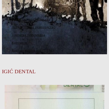
Форум жена
Галерија
Руководство синдиката
Документа за руководство
Законска регулатива
Контакти
Контактирајте нас
IGIĆ DENTAL