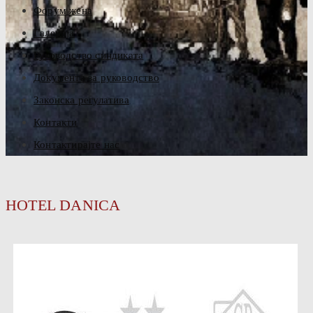
Форум жена
Галерија
Руководство синдиката
Документа за руководство
Законска регулатива
Контакти
Контактирајте нас
HOTEL DANICA