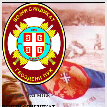
"КО СМЕ, ТАJ МОЖЕ"