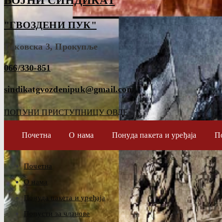
ВОЈНИ СИНДИКАТ
"ГВОЗДЕНИ ПУК"
Таковска 3, Прокупље
066/330-851
sindikatgvozdenipuk@gmail.com
ПОПУНИ ПРИСТУПНИЦУ ОВДЕ
Почетна
О нама
Понуда пакета и уређаја
П
Почетна
О нама
Понуда пакета и уређаја
Попусти за чланове