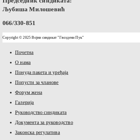
Председник синдиката:
Љубиша Милошевић
066/330-851
Copyright © 2025 Војни синдикат "Гвоздени Пук"
Почетна
О нама
Понуда пакета и уређаја
Попусти за чланове
Форум жена
Галерија
Руководство синдиката
Документа за руководство
Законска регулатива