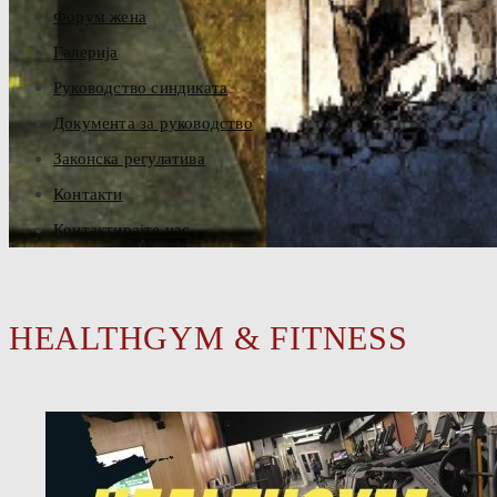
Форум жена
Галерија
Руководство синдиката
Документа за руководство
Законска регулатива
Контакти
Контактирајте нас
HEALTHGYM & FITNESS