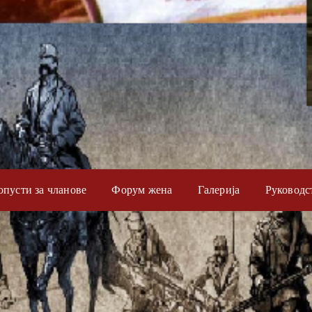
опусти за чланове
Форум жена
Галерија
Руководс