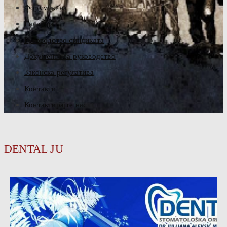
Форум жена
Галерија
Руководство синдиката
Документа за руководство
Законска регулатива
Контакти
Контактирајте нас
DENTAL JU