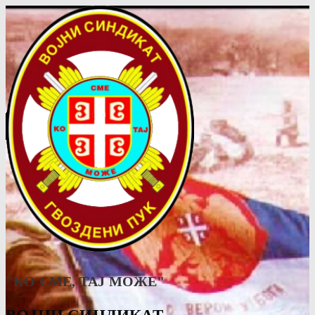
"КО СМЕ, ТАJ МОЖЕ"