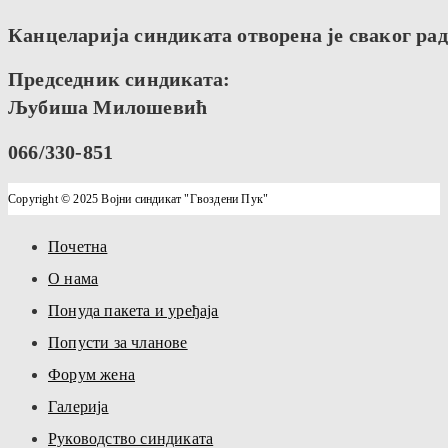
Канцеларија синдиката отворена је сваког радн
Председник синдиката:
Љубиша Милошевић
066/330-851
Copyright © 2025 Војни синдикат "Гвоздени Пук"
Почетна
О нама
Понуда пакета и уређаја
Попусти за чланове
Форум жена
Галерија
Руководство синдиката