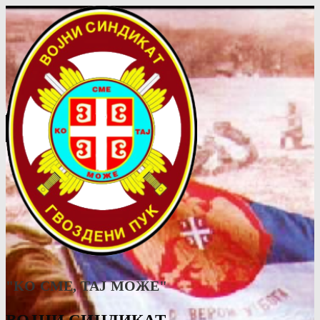
"КО СМЕ, ТАJ МОЖЕ"