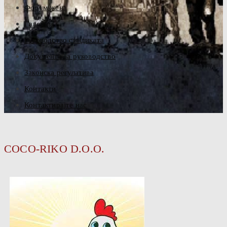
Форум жена
Галерија
Руководство синдиката
Документа за руководство
Законска регулатива
Контакти
Контактирајте нас
COCO-RIKO D.O.O.