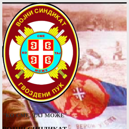
"КО СМЕ, ТАJ МОЖЕ"