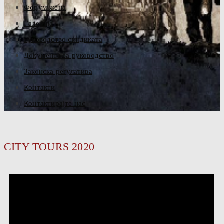
Форум жена
Галерија
Руководство синдиката
Документа за руководство
Законска регулатива
Контакти
Контактирајте нас
CITY TOURS 2020