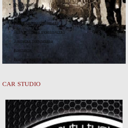
Форум жена
Галерија
Руководство синдиката
Документа за руководство
Законска регулатива
Контакти
Контактирајте нас
CAR STUDIO