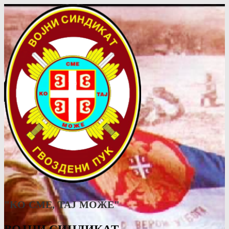
"КО СМЕ, ТАJ МОЖЕ"