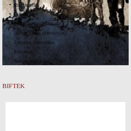
Форум жена
Галерија
Руководство синдиката
Документа за руководство
Законска регулатива
Контакти
Контактирајте нас
BIFTEK