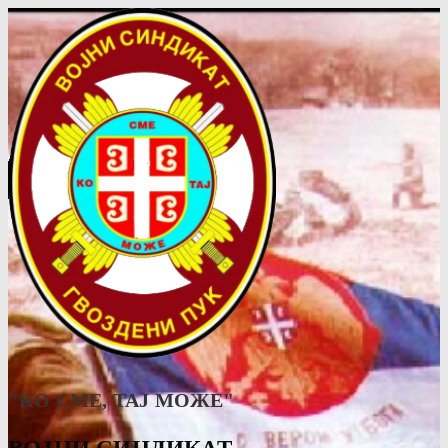
"КО СМЕ, ТАJ МОЖЕ"