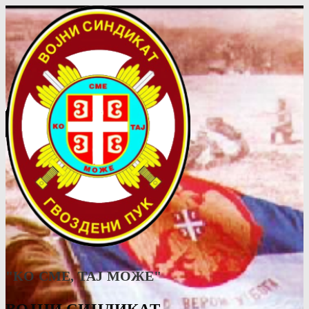
"КО СМЕ, ТАJ МОЖЕ"