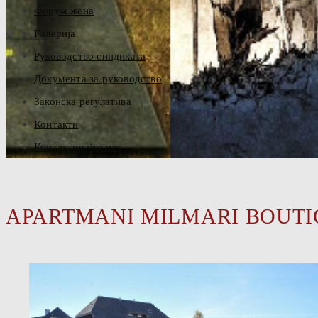
Форум жена
Галерија
Руководство синдиката
Документа за руководство
Законска регулатива
Контакти
Контактирајте нас
APARTMANI MILMARI BOUTI