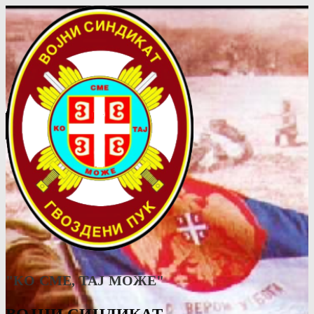
"КО СМЕ, ТАJ МОЖЕ"