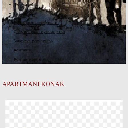
Форум жена
Галерија
Руководство синдиката
Документа за руководство
Законска регулатива
Контакти
Контактирајте нас
APARTMANI KONAK