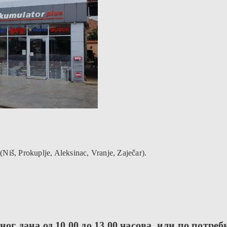
Niš, Prokuplje, Aleksinac, Vranje, Zaječar).
ог дана од 10.00 до 13.00 часова, или по потреб