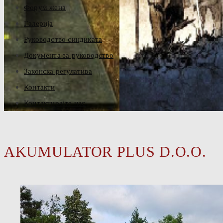
Форум жена
Галерија
Руководство синдиката
Документа за руководство
Законска регулатива
Контакти
Контактирајте нас
AKUMULATOR PLUS D.O.O.