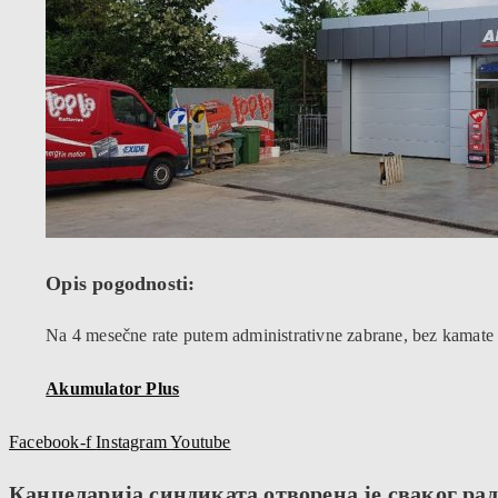
Opis pogodnosti:
Na 4 mesečne rate putem administrativne zabrane, bez kamate (
Akumulator Plus
Facebook-f
Instagram
Youtube
Канцеларија синдиката отворена је сваког радн