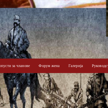
опусти за чланове
Форум жена
Галерија
Руководс