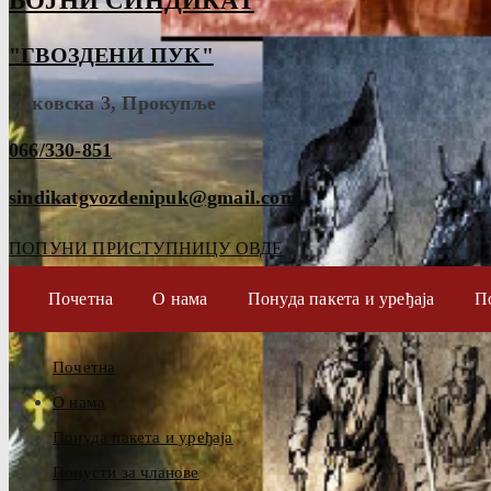
ВОЈНИ СИНДИКАТ
"ГВОЗДЕНИ ПУК"
Таковска 3, Прокупље
066/330-851
sindikatgvozdenipuk@gmail.com
ПОПУНИ ПРИСТУПНИЦУ ОВДЕ
Почетна
О нама
Понуда пакета и уређаја
П
Почетна
О нама
Понуда пакета и уређаја
Попусти за чланове