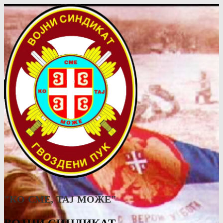
"КО СМЕ, ТАJ МОЖЕ"