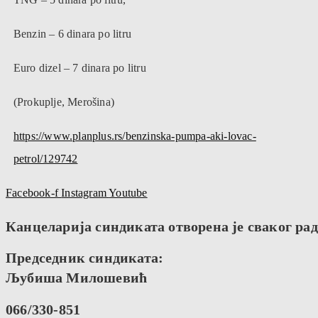
Benzin – 6 dinara po litru
Euro dizel – 7 dinara po litru
(Prokuplje, Merošina)
https://www.planplus.rs/benzinska-pumpa-aki-lovac-
petrol/129742
Facebook-f
Instagram
Youtube
Канцеларија синдиката отворена је сваког радн
Председник синдиката:
Љубиша Милошевић
066/330-851